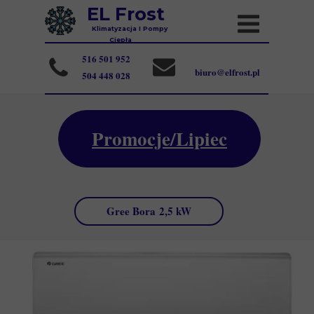
EL Frost
Klimatyzacja I Pompy
Ciepła
516 501 952
biuro@elfrost.pl
504 448 028
Promocje/Lipiec
Gree Bora 2,5 kW