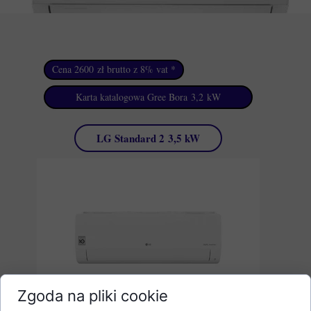
Cena 2600 zł brutto z 8% vat *
Karta katalogowa Gree Bora 3,2 kW
LG Standard 2 3,5 kW
Zgoda na pliki cookie