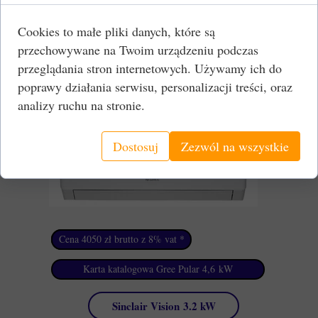
Cena 3900 zł brutto z 8% vat *
Cookies to małe pliki danych, które są
przechowywane na Twoim urządzeniu podczas
Karta katalogowa LG Standard 2 3,5 kW
przeglądania stron internetowych. Używamy ich do
poprawy działania serwisu, personalizacji treści, oraz
Gree Pular 4,6 kW
analizy ruchu na stronie.
Dostosuj
Zezwól na wszystkie
Cena 4050 zł brutto z 8% vat *
Cena brutto z 8% vat *
Karta katalogowa Gree Pular 4,6 kW
Sinclair Vision 3.2 kW