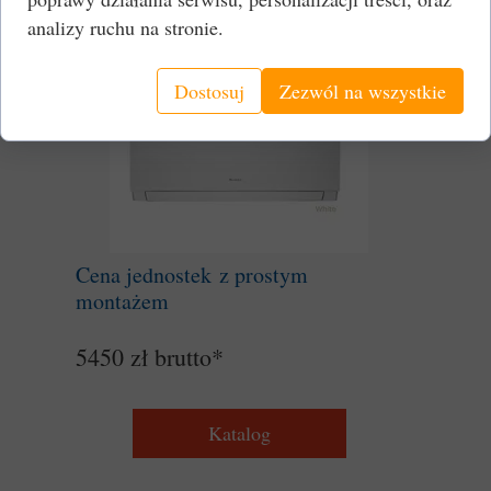
analizy ruchu na stronie.
Dostosuj
Zezwól na wszystkie
Cena jednostek z prostym
montażem
5450 zł brutto*
Katalog