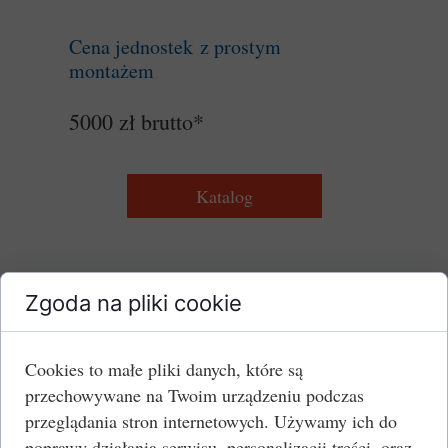
Cena jednostek z prostym
montażem
5000 zł brutto*
Katalog
Gree Clivia 3,5 kW
Zgoda na pliki cookie
Cookies to małe pliki danych, które są
przechowywane na Twoim urządzeniu podczas
przeglądania stron internetowych. Używamy ich do
poprawy działania serwisu, personalizacji treści, oraz