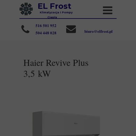
EL Frost
Klimatyzacja I Pompy
Ciepła
516 501 952
biuro@elfrost.pl
504 448 028
Haier Revive Plus
3,5 kW